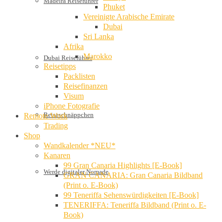
Madeira Reiseführer
Phuket
Vereinigte Arabische Emirate
Dubai
Sri Lanka
Afrika
Marokko
Dubai Reiseführer
Reisetipps
Packlisten
Reisefinanzen
Visum
iPhone Fotografie
Reiseschnäppchen
Remote Work
Trading
Shop
Wandkalender *NEU*
Kanaren
99 Gran Canaria Highlights [E-Book]
Werde digitaler Nomade
GRAN CANARIA: Gran Canaria Bildband
(Print o. E-Book)
99 Teneriffa Sehenswürdigkeiten [E-Book]
TENERIFFA: Teneriffa Bildband (Print o. E-
Book)