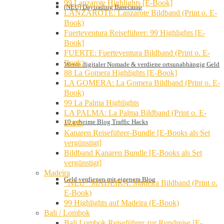
99 Lanzarote Highlights [E-Book]
[NEU] Daytrading Basecamp
LANZAROTE: Lanzarote Bildband (Print o. E-
Book)
Fuerteventura Reiseführer: 99 Highlights [E-
Book]
FUERTE: Fuerteventura Bildband (Print o. E-
Book)
Werde digitaler Nomade & verdiene ortsunabhängig Geld
88 La Gomera Highlights [E-Book]
LA GOMERA: La Gomera Bildband (Print o. E-
Book)
99 La Palma Highlights
LA PALMA: La Palma Bildband (Print o. E-
10 geheime Blog Traffic Hacks
Book)
Kanaren Reiseführer-Bundle [E-Books als Set
vergünstigt]
Bildband Kanaren Bundle [E-Books als Set
vergünstigt]
Madeira
Geld verdienen mit eigenem Blog
*NEU* MADEIRA: Madeira Bildband (Print o.
E-Book)
99 Highlights auf Madeira (E-Book)
Bali / Lombok
Bali Lombok Reiseführer zur Rundreise [E-