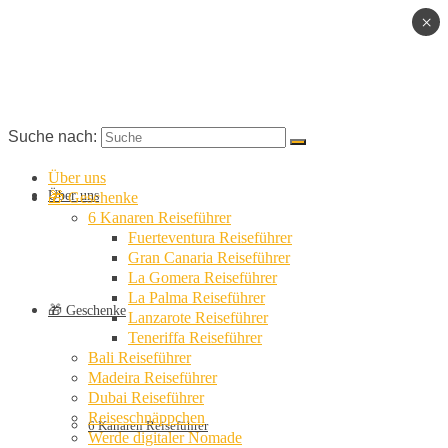
×
Suche nach:
Über uns
Über uns
🎁 Geschenke
6 Kanaren Reiseführer
Fuerteventura Reiseführer
Gran Canaria Reiseführer
La Gomera Reiseführer
La Palma Reiseführer
🎁 Geschenke
Lanzarote Reiseführer
Teneriffa Reiseführer
Bali Reiseführer
Madeira Reiseführer
Dubai Reiseführer
Reiseschnäppchen
6 Kanaren Reiseführer
Werde digitaler Nomade