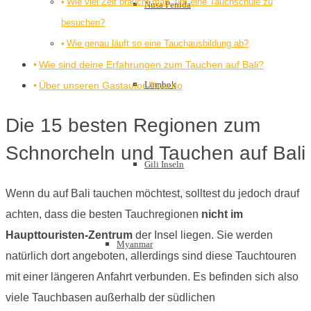
Wie viel Zeit braucht man, um eine Tauchschule zu
Nusa Penida
besuchen?
Wie genau läuft so eine Tauchausbildung ab?
Wie sind deine Erfahrungen zum Tauchen auf Bali?
Lombok
Über unseren Gastautor Ricardo
Die 15 besten Regionen zum
Schnorcheln und Tauchen auf Bali
Gili Inseln
Wenn du auf Bali tauchen möchtest, solltest du jedoch drauf
achten, dass die besten Tauchregionen
nicht im
Haupttouristen-Zentrum
der Insel liegen. Sie werden
Myanmar
natürlich dort angeboten, allerdings sind diese Tauchtouren
mit einer längeren Anfahrt verbunden. Es befinden sich also
viele Tauchbasen außerhalb der südlichen