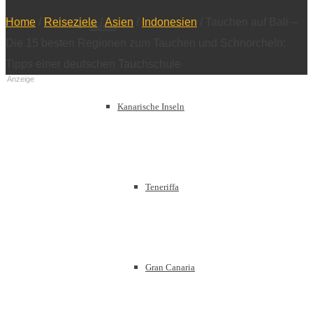
Home
/
Reiseziele
/
Asien
/
Indonesien
/
Tauchen auf Bali –
Europa
Die 15 besten Regionen zum Tauchen und Schnorcheln:
Tipps einer deutschen Tauchschule
Anzeige
Kanarische Inseln
Teneriffa
Gran Canaria