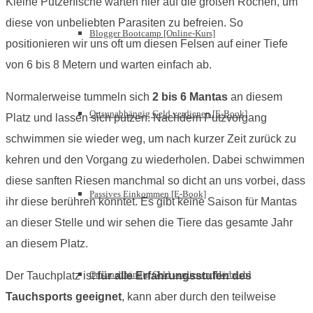
Kleine Putzerfische warten hier auf die großen Rochen, um
diese von unbeliebten Parasiten zu befreien. So
Blogger Bootcamp [Online-Kurs]
positionieren wir uns oft um diesen Felsen auf einer Tiefe
von 6 bis 8 Metern und warten einfach ab.
Normalerweise tummeln sich
2 bis 6 Mantas
an diesem
Ortsunabhängig Geld verdienen [E-Book]
Platz und lassen sich putzen. Nachdem Putzvorgang
schwimmen sie wieder weg, um nach kurzer Zeit zurück zu
kehren und den Vorgang zu wiederholen. Dabei schwimmen
diese sanften Riesen manchmal so dicht an uns vorbei, dass
Passives Einkommen [E-Book]
ihr diese berühren könntet. Es gibt keine Saison für Mantas
an dieser Stelle und wir sehen die Tiere das gesamte Jahr
an diesem Platz.
Ortsunabhängig Geld verdienen [Hörbuch]
Der Tauchplatz ist
für alle Erfahrungsstufen des
Tauchsports geeignet
, kann aber durch den teilweise