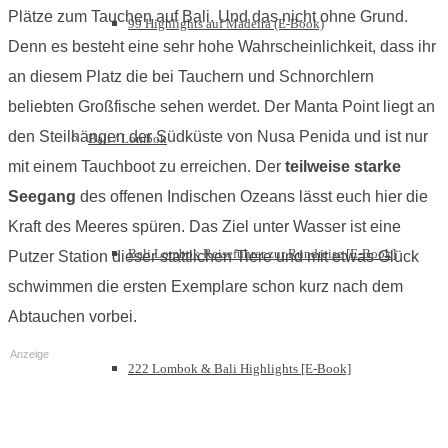
Plätze zum Tauchen auf Bali. Und das nicht ohne Grund.
99 Highlights auf Madeira (E-Book)
Denn es besteht eine sehr hohe Wahrscheinlichkeit, dass ihr
an diesem Platz die bei Tauchern und Schnorchlern
beliebten Großfische sehen werdet. Der Manta Point liegt an
den Steilhängen der Südküste von Nusa Penida und ist nur
Bali / Lombok
mit einem Tauchboot zu erreichen. Der
teilweise starke
Seegang
des offenen Indischen Ozeans lässt euch hier die
Kraft des Meeres spüren. Das Ziel unter Wasser ist eine
Bali Lombok Reiseführer zur Rundreise [E-Book]
Putzer Station dieser stattlichen Tiere und mit etwas Glück
schwimmen die ersten Exemplare schon kurz nach dem
Abtauchen vorbei.
Anzeige
222 Lombok & Bali Highlights [E-Book]