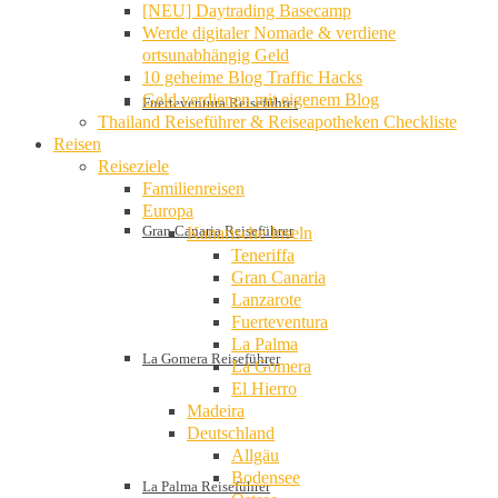
[NEU] Daytrading Basecamp
Werde digitaler Nomade & verdiene
ortsunabhängig Geld
10 geheime Blog Traffic Hacks
Geld verdienen mit eigenem Blog
Fuerteventura Reiseführer
Thailand Reiseführer & Reiseapotheken Checkliste
Reisen
Reiseziele
Familienreisen
Europa
Gran Canaria Reiseführer
Kanarische Inseln
Teneriffa
Gran Canaria
Lanzarote
Fuerteventura
La Palma
La Gomera Reiseführer
La Gomera
El Hierro
Madeira
Deutschland
Allgäu
Bodensee
La Palma Reiseführer