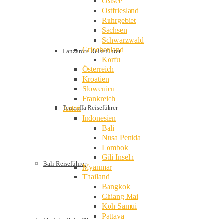
Ostsee
Ostfriesland
Ruhrgebiet
Sachsen
Schwarzwald
Griechenland
Lanzarote Reiseführer
Korfu
Österreich
Kroatien
Slowenien
Frankreich
Teneriffa Reiseführer
Asien
Indonesien
Bali
Nusa Penida
Lombok
Gili Inseln
Bali Reiseführer
Myanmar
Thailand
Bangkok
Chiang Mai
Koh Samui
Pattaya