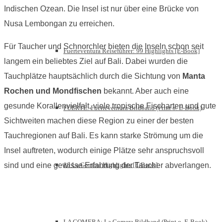
Indischen Ozean. Die Insel ist nur über eine Brücke von
Nusa Lembongan zu erreichen.
Für Taucher und Schnorchler bieten die Inseln schon seit
Fuerteventura Reiseführer: 99 Highlights [E-Book]
langem ein beliebtes Ziel auf Bali. Dabei wurden die
Tauchplätze hauptsächlich durch die Sichtung von
Manta
Rochen und Mondfischen
bekannt. Aber auch eine
gesunde Korallenvielfalt, viele tropische Fischarten und gute
FUERTE: Fuerteventura Bildband (Print o. E-Book)
Sichtweiten machen diese Region zu einer der besten
Tauchregionen auf Bali. Es kann starke Strömung um die
Insel auftreten, wodurch einige Plätze sehr anspruchsvoll
88 La Gomera Highlights [E-Book]
sind und eine gewisse Erfahrung der Taucher abverlangen.
LA GOMERA: La Gomera Bildband (Print o. E-Book)