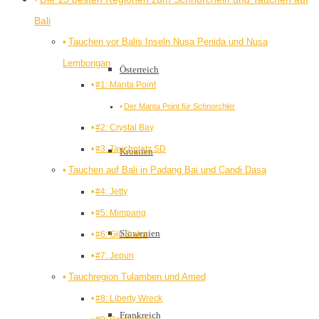
Bali
Tauchen vor Balis Inseln Nusa Penida und Nusa
Lembongan
Österreich
#1: Manta Point
Der Manta Point für Schnorchler
#2: Crystal Bay
#3: Tauchplatz SD
Kroatien
Tauchen auf Bali in Padang Bai und Candi Dasa
#4: Jetty
#5: Mimpang
Slowenien
#6: Gili Biaha
#7: Jepun
Tauchregion Tulamben und Amed
#8: Liberty Wreck
Frankreich