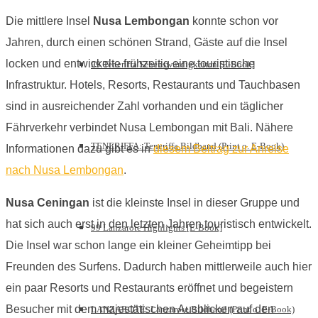
Die mittlere Insel
Nusa Lembongan
konnte schon vor
Jahren, durch einen schönen Strand, Gäste auf die Insel
locken und entwickelte frühzeitig eine touristische
99 Teneriffa Sehenswürdigkeiten [E-Book]
Infrastruktur. Hotels, Resorts, Restaurants und Tauchbasen
sind in ausreichender Zahl vorhanden und ein täglicher
Fährverkehr verbindet Nusa Lembongan mit Bali. Nähere
TENERIFFA: Teneriffa Bildband (Print o. E-Book)
Informationen dazu gibt es in
diesem Beitrag zur Anreise
nach Nusa Lembongan
.
Nusa Ceningan
ist die kleinste Insel in dieser Gruppe und
hat sich auch erst in den letzten Jahren touristisch entwickelt.
99 Lanzarote Highlights [E-Book]
Die Insel war schon lange ein kleiner Geheimtipp bei
Freunden des Surfens. Dadurch haben mittlerweile auch hier
ein paar Resorts und Restaurants eröffnet und begeistern
Besucher mit dem majestätischen Ausblicken auf den
LANZAROTE: Lanzarote Bildband (Print o. E-Book)