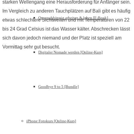
starken Wellengang eine Herausforderung für Anfänger sein.
Im Vergleich zu anderen Tauchplätzen auf Bali gibt es häufig
Ortsunabhängig arbeiten & leben [E-Book]
etwas schlechtere Sichtweiten und mit Temperaturen von 22
bis 24 Grad Celsius ist das Wasser kälter. Abschrecken lässt
sich davon jedoch niemand und der Platz ist speziell am
Vormittag sehr gut besucht.
Digitaler Nomade werden [Online-Kurs]
Goodbye 9 to 5 [Bundle]
iPhone Fotokurs [Online-Kurs]