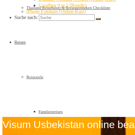
Goodbye 9 to 5 [Bundle]
Thailand Reiseführer & Reiseapotheken Checkliste
iPhone Fotokurs [Online-Kurs]
Suche nach:
Reisen
Reiseziele
Familienreisen
Visum Usbekistan online bea