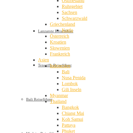
Ostfriesland
Ruhrgebiet
Sachsen
Schwarzwald
Griechenland
Korfu
Lanzarote Reiseführer
Österreich
Kroatien
Slowenien
Frankreich
Asien
Teneriffa Reiseführer
Indonesien
Bali
Nusa Penida
Lombok
Gili Inseln
Myanmar
Bali Reiseführer
Thailand
Bangkok
Chiang Mai
Koh Samui
Pattaya
Phuket