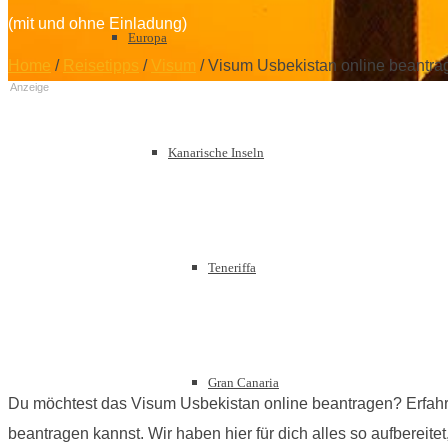
(mit und ohne Einladung)
Europa
Home
/
Reisetipps
/
Visum
/
Visum Usbekistan online beantra
Anzeige
Kanarische Inseln
Teneriffa
Gran Canaria
Du möchtest das Visum Usbekistan online beantragen? Erfahr
beantragen kannst. Wir haben hier für dich alles so aufberei