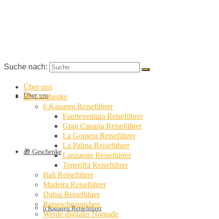
Suche nach:
Über uns
Über uns
🎁 Geschenke
6 Kanaren Reiseführer
Fuerteventura Reiseführer
Gran Canaria Reiseführer
La Gomera Reiseführer
La Palma Reiseführer
🎁 Geschenke
Lanzarote Reiseführer
Teneriffa Reiseführer
Bali Reiseführer
Madeira Reiseführer
Dubai Reiseführer
Reiseschnäppchen
6 Kanaren Reiseführer
Werde digitaler Nomade