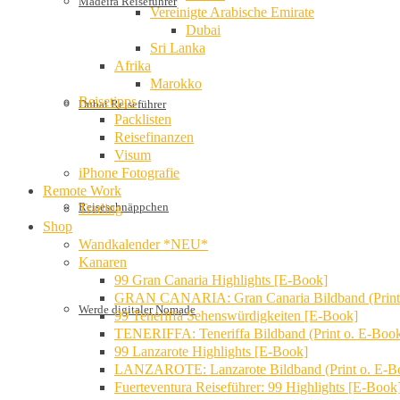
Madeira Reiseführer
Vereinigte Arabische Emirate
Dubai
Sri Lanka
Afrika
Marokko
Reisetipps
Dubai Reiseführer
Packlisten
Reisefinanzen
Visum
iPhone Fotografie
Remote Work
Reiseschnäppchen
Trading
Shop
Wandkalender *NEU*
Kanaren
99 Gran Canaria Highlights [E-Book]
GRAN CANARIA: Gran Canaria Bildband (Print
Werde digitaler Nomade
99 Teneriffa Sehenswürdigkeiten [E-Book]
TENERIFFA: Teneriffa Bildband (Print o. E-Boo
99 Lanzarote Highlights [E-Book]
LANZAROTE: Lanzarote Bildband (Print o. E-B
Fuerteventura Reiseführer: 99 Highlights [E-Book