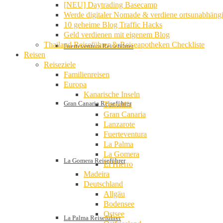
[NEU] Daytrading Basecamp
Werde digitaler Nomade & verdiene ortsunabhäng
10 geheime Blog Traffic Hacks
Geld verdienen mit eigenem Blog
Thailand Reiseführer & Reiseapotheken Checkliste
Fuerteventura Reiseführer
Reisen
Reiseziele
Familienreisen
Europa
Kanarische Inseln
Gran Canaria Reiseführer
Teneriffa
Gran Canaria
Lanzarote
Fuerteventura
La Palma
La Gomera
La Gomera Reiseführer
El Hierro
Madeira
Deutschland
Allgäu
Bodensee
Ostsee
La Palma Reiseführer