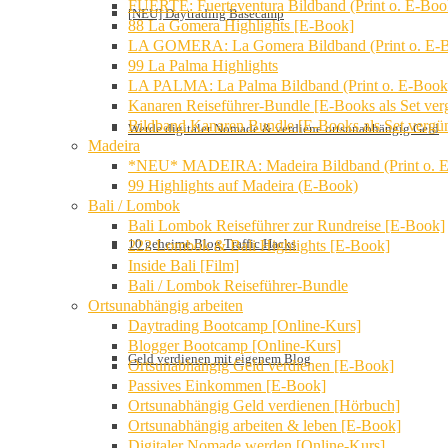
FUERTE: Fuerteventura Bildband (Print o. E-Boo
[NEU] Daytrading Basecamp
88 La Gomera Highlights [E-Book]
LA GOMERA: La Gomera Bildband (Print o. E-
99 La Palma Highlights
LA PALMA: La Palma Bildband (Print o. E-Book
Kanaren Reiseführer-Bundle [E-Books als Set verg
Bildband Kanaren Bundle [E-Books als Set vergün
Werde digitaler Nomade & verdiene ortsunabhängig Geld
Madeira
*NEU* MADEIRA: Madeira Bildband (Print o. 
99 Highlights auf Madeira (E-Book)
Bali / Lombok
Bali Lombok Reiseführer zur Rundreise [E-Book]
10 geheime Blog Traffic Hacks
222 Lombok & Bali Highlights [E-Book]
Inside Bali [Film]
Bali / Lombok Reiseführer-Bundle
Ortsunabhängig arbeiten
Daytrading Bootcamp [Online-Kurs]
Blogger Bootcamp [Online-Kurs]
Geld verdienen mit eigenem Blog
Ortsunabhängig Geld verdienen [E-Book]
Passives Einkommen [E-Book]
Ortsunabhängig Geld verdienen [Hörbuch]
Ortsunabhängig arbeiten & leben [E-Book]
Digitaler Nomade werden [Online-Kurs]