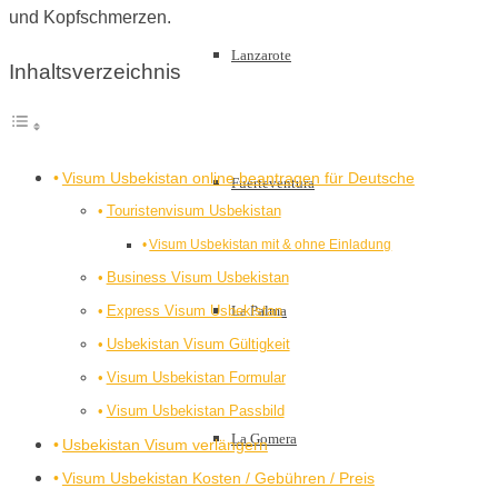
und Kopfschmerzen.
Lanzarote
Inhaltsverzeichnis
Visum Usbekistan online beantragen für Deutsche
Fuerteventura
Touristenvisum Usbekistan
Visum Usbekistan mit & ohne Einladung
Business Visum Usbekistan
Express Visum Usbekistan
La Palma
Usbekistan Visum Gültigkeit
Visum Usbekistan Formular
Visum Usbekistan Passbild
La Gomera
Usbekistan Visum verlängern
Visum Usbekistan Kosten / Gebühren / Preis