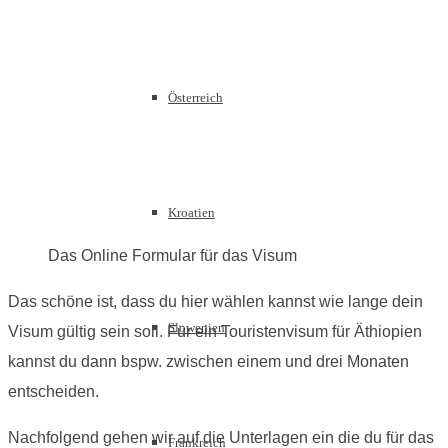
Österreich
Kroatien
Das Online Formular für das Visum
Das schöne ist, dass du hier wählen kannst wie lange dein
Slowenien
Visum gültig sein soll. Für ein Touristenvisum für Äthiopien
kannst du dann bspw. zwischen einem und drei Monaten
entscheiden.
Nachfolgend gehen wir auf die Unterlagen ein die du für das
Frankreich