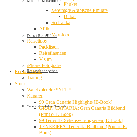
Madeira Reiseführer
Phuket
Vereinigte Arabische Emirate
Dubai
Sri Lanka
Afrika
Marokko
Dubai Reiseführer
Reisetipps
Packlisten
Reisefinanzen
Visum
iPhone Fotografie
Reiseschnäppchen
Remote Work
Trading
Shop
Wandkalender *NEU*
Kanaren
99 Gran Canaria Highlights [E-Book]
Werde digitaler Nomade
GRAN CANARIA: Gran Canaria Bildband
(Print o. E-Book)
99 Teneriffa Sehenswürdigkeiten [E-Book]
TENERIFFA: Teneriffa Bildband (Print o. E-
Book)