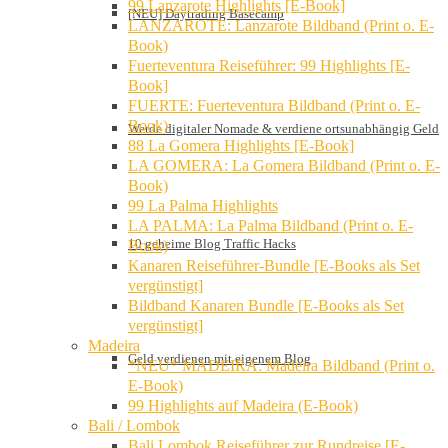
99 Lanzarote Highlights [E-Book]
[NEU] Daytrading Basecamp
LANZAROTE: Lanzarote Bildband (Print o. E-
Book)
Fuerteventura Reiseführer: 99 Highlights [E-
Book]
FUERTE: Fuerteventura Bildband (Print o. E-
Book)
Werde digitaler Nomade & verdiene ortsunabhängig Geld
88 La Gomera Highlights [E-Book]
LA GOMERA: La Gomera Bildband (Print o. E-
Book)
99 La Palma Highlights
LA PALMA: La Palma Bildband (Print o. E-
10 geheime Blog Traffic Hacks
Book)
Kanaren Reiseführer-Bundle [E-Books als Set
vergünstigt]
Bildband Kanaren Bundle [E-Books als Set
vergünstigt]
Madeira
Geld verdienen mit eigenem Blog
*NEU* MADEIRA: Madeira Bildband (Print o.
E-Book)
99 Highlights auf Madeira (E-Book)
Bali / Lombok
Bali Lombok Reiseführer zur Rundreise [E-