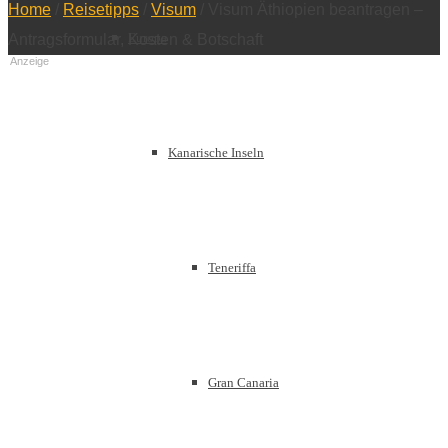
Home
/
Reisetipps
/
Visum
/
Visum Äthiopien beantragen –
Europa
Antragsformular, Kosten & Botschaft
Anzeige
Kanarische Inseln
Teneriffa
Gran Canaria