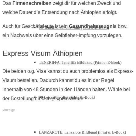
Das
Firmenschreiben
zeigt dir für welchen Zweck und
welche Dauer die Entsendung nach Äthiopien erfolgt.
Auch für Geschäftsleute ist ein
Gesundheitszeugnis
bzw.
99 Teneriffa Sehenswürdigkeiten [E-Book]
ein Nachweis über eine Gelbfieber-Impfung vorzulegen.
Express Visum Äthiopien
TENERIFFA: Teneriffa Bildband (Print o. E-Book)
Die beiden o.g. Visa kannst du auch problemlos als Express-
Visum bestellen. Dadurch kannst du es in der Regel
innerhalb von 48 Stunden in den Händen halten. Wähle bei
99 Lanzarote Highlights [E-Book]
der Bestellung einfach „Express“ aus.
Anzeige
LANZAROTE: Lanzarote Bildband (Print o. E-Book)