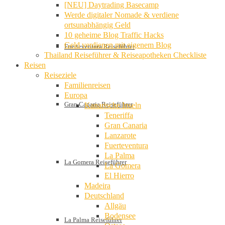
[NEU] Daytrading Basecamp
Werde digitaler Nomade & verdiene
ortsunabhängig Geld
10 geheime Blog Traffic Hacks
Geld verdienen mit eigenem Blog
Fuerteventura Reiseführer
Thailand Reiseführer & Reiseapotheken Checkliste
Reisen
Reiseziele
Familienreisen
Europa
Gran Canaria Reiseführer
Kanarische Inseln
Teneriffa
Gran Canaria
Lanzarote
Fuerteventura
La Palma
La Gomera Reiseführer
La Gomera
El Hierro
Madeira
Deutschland
Allgäu
Bodensee
La Palma Reiseführer