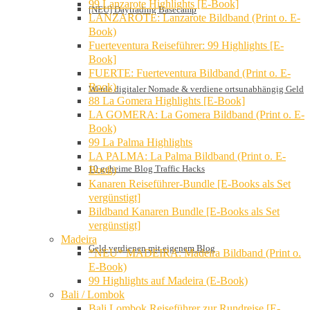
99 Lanzarote Highlights [E-Book]
[NEU] Daytrading Basecamp
LANZAROTE: Lanzarote Bildband (Print o. E-
Book)
Fuerteventura Reiseführer: 99 Highlights [E-
Book]
FUERTE: Fuerteventura Bildband (Print o. E-
Book)
Werde digitaler Nomade & verdiene ortsunabhängig Geld
88 La Gomera Highlights [E-Book]
LA GOMERA: La Gomera Bildband (Print o. E-
Book)
99 La Palma Highlights
LA PALMA: La Palma Bildband (Print o. E-
10 geheime Blog Traffic Hacks
Book)
Kanaren Reiseführer-Bundle [E-Books als Set
vergünstigt]
Bildband Kanaren Bundle [E-Books als Set
vergünstigt]
Madeira
Geld verdienen mit eigenem Blog
*NEU* MADEIRA: Madeira Bildband (Print o.
E-Book)
99 Highlights auf Madeira (E-Book)
Bali / Lombok
Bali Lombok Reiseführer zur Rundreise [E-