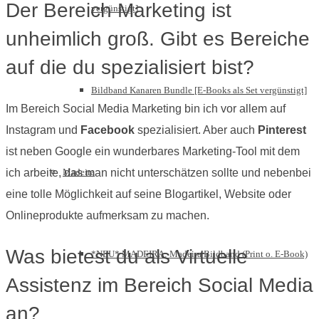
Der Bereich Marketing ist
vergünstigt]
unheimlich groß. Gibt es Bereiche
auf die du spezialisiert bist?
Bildband Kanaren Bundle [E-Books als Set vergünstigt]
Im Bereich Social Media Marketing bin ich vor allem auf
Instagram und
Facebook
spezialisiert. Aber auch
Pinterest
ist neben Google ein wunderbares Marketing-Tool mit dem
Madeira
ich arbeite, das man nicht unterschätzen sollte und nebenbei
eine tolle Möglichkeit auf seine Blogartikel, Website oder
Onlineprodukte aufmerksam zu machen.
Was bietest du als Virtuelle
*NEU* MADEIRA: Madeira Bildband (Print o. E-Book)
Assistenz im Bereich Social Media
an?