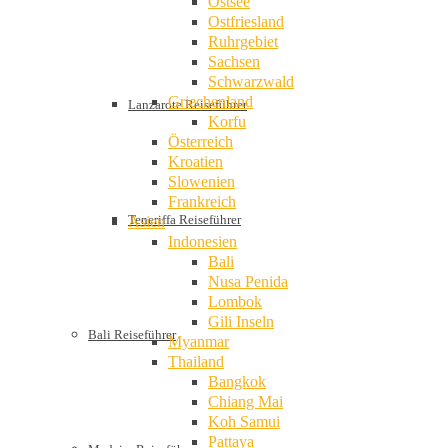
Ostsee
Ostfriesland
Ruhrgebiet
Sachsen
Schwarzwald
Griechenland
Lanzarote Reiseführer
Korfu
Österreich
Kroatien
Slowenien
Frankreich
Teneriffa Reiseführer
Asien
Indonesien
Bali
Nusa Penida
Lombok
Gili Inseln
Bali Reiseführer
Myanmar
Thailand
Bangkok
Chiang Mai
Koh Samui
Pattaya