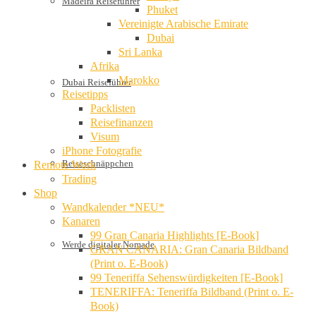
Madeira Reiseführer
Phuket
Vereinigte Arabische Emirate
Dubai
Sri Lanka
Afrika
Marokko
Dubai Reiseführer
Reisetipps
Packlisten
Reisefinanzen
Visum
iPhone Fotografie
Reiseschnäppchen
Remote Work
Trading
Shop
Wandkalender *NEU*
Kanaren
99 Gran Canaria Highlights [E-Book]
Werde digitaler Nomade
GRAN CANARIA: Gran Canaria Bildband
(Print o. E-Book)
99 Teneriffa Sehenswürdigkeiten [E-Book]
TENERIFFA: Teneriffa Bildband (Print o. E-
Book)