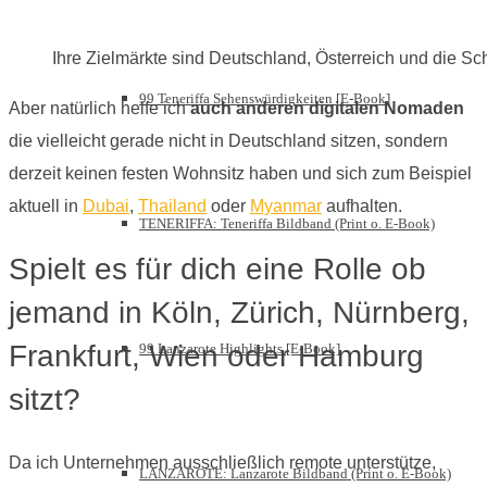
Ihre Zielmärkte sind Deutschland, Österreich und die S
99 Teneriffa Sehenswürdigkeiten [E-Book]
Aber natürlich helfe ich
auch anderen digitalen Nomaden
die vielleicht gerade nicht in Deutschland sitzen, sondern
derzeit keinen festen Wohnsitz haben und sich zum Beispiel
aktuell in
Dubai
,
Thailand
oder
Myanmar
aufhalten.
TENERIFFA: Teneriffa Bildband (Print o. E-Book)
Spielt es für dich eine Rolle ob
jemand in Köln, Zürich, Nürnberg,
Frankfurt, Wien oder Hamburg
99 Lanzarote Highlights [E-Book]
sitzt?
Da ich Unternehmen ausschließlich remote unterstütze,
LANZAROTE: Lanzarote Bildband (Print o. E-Book)