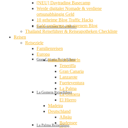
[NEU] Daytrading Basecamp
Werde digitaler Nomade & verdiene
ortsunabhängig Geld
10 geheime Blog Traffic Hacks
Geld verdienen mit eigenem Blog
Fuerteventura Reiseführer
Thailand Reiseführer & Reiseapotheken Checkliste
Reisen
Reiseziele
Familienreisen
Europa
Gran Canaria Reiseführer
Kanarische Inseln
Teneriffa
Gran Canaria
Lanzarote
Fuerteventura
La Palma
La Gomera Reiseführer
La Gomera
El Hierro
Madeira
Deutschland
Allgäu
Bodensee
La Palma Reiseführer