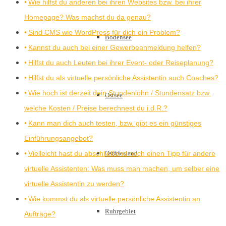
Wie hilfst du anderen bei ihren Websites bzw. bei ihrer
Homepage? Was machst du da genau?
Sind CMS wie WordPress für dich ein Problem?
Bodensee
Kannst du auch bei einer Gewerbeanmeldung helfen?
Hilfst du auch Leuten bei ihrer Event- oder Reiseplanung?
Hilfst du als virtuelle persönliche Assistentin auch Coaches?
Wie hoch ist derzeit dein Stundenlohn / Stundensatz bzw.
Ostsee
welche Kosten / Preise berechnest du i.d.R.?
Kann man dich auch testen, bzw. gibt es ein günstiges
Einführungsangebot?
Vielleicht hast du abschließend noch einen Tipp für andere
Ostfriesland
virtuelle Assistenten: Was muss man machen, um selber eine
virtuelle Assistentin zu werden?
Wie kommst du als virtuelle persönliche Assistentin an
Ruhrgebiet
Aufträge?