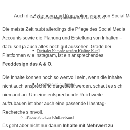
Auch die Betreuung und Konzeptionierung von Social Me
Ortsunabhängig arbeiten & leben [E-Book]
Die meiste Zeit raubt allerdings die Pflege des Social Media
Accounts sowie die Planung und Erstellung von Inhalten –
dazu soll ja auch alles noch gut aussehen. Grade bei
Digitaler Nomade werden [Online-Kurs]
Plattformen wie Instagram, ist ein ansprechendes
Feeddesign das A & O
.
Die Inhalte können noch so wertvoll sein, wenn die Inhalte
Goodbye 9 to 5 [Bundle]
nicht auch ansprechend dargestellt werden, schaut es sich
niemand an. Um eine entsprechende Reichweite
aufzubauen ist aber auch eine passende Hashtag-
Recherche sinnvoll.
iPhone Fotokurs [Online-Kurs]
Es geht aber nicht nur darum
Inhalte mit Mehrwert zu