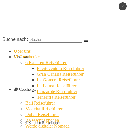
×
Suche nach:
Über uns
Über uns
🎁 Geschenke
6 Kanaren Reiseführer
Fuerteventura Reiseführer
Gran Canaria Reiseführer
La Gomera Reiseführer
La Palma Reiseführer
🎁 Geschenke
Lanzarote Reiseführer
Teneriffa Reiseführer
Bali Reiseführer
Madeira Reiseführer
Dubai Reiseführer
Reiseschnäppchen
6 Kanaren Reiseführer
Werde digitaler Nomade