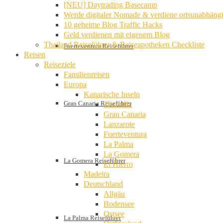
[NEU] Daytrading Basecamp
Werde digitaler Nomade & verdiene ortsunabhäng
10 geheime Blog Traffic Hacks
Geld verdienen mit eigenem Blog
Thailand Reiseführer & Reiseapotheken Checkliste
Fuerteventura Reiseführer
Reisen
Reiseziele
Familienreisen
Europa
Kanarische Inseln
Gran Canaria Reiseführer
Teneriffa
Gran Canaria
Lanzarote
Fuerteventura
La Palma
La Gomera
La Gomera Reiseführer
El Hierro
Madeira
Deutschland
Allgäu
Bodensee
Ostsee
La Palma Reiseführer