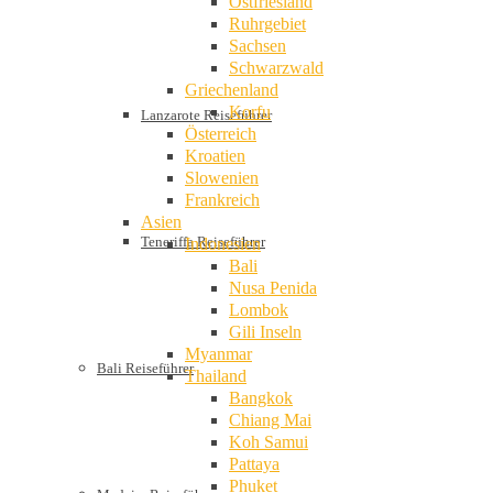
Ostfriesland
Ruhrgebiet
Sachsen
Schwarzwald
Griechenland
Korfu
Lanzarote Reiseführer
Österreich
Kroatien
Slowenien
Frankreich
Asien
Teneriffa Reiseführer
Indonesien
Bali
Nusa Penida
Lombok
Gili Inseln
Myanmar
Bali Reiseführer
Thailand
Bangkok
Chiang Mai
Koh Samui
Pattaya
Phuket