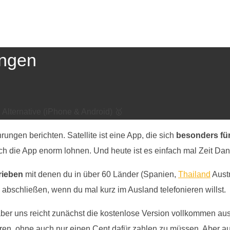
ungen
 Alternative (iPhone & Android) 🥇
rungen berichten. Satellite ist eine App, die sich
besonders fü
ch die App enorm lohnen. Und heute ist es einfach mal Zeit Dan
rieben
mit denen du in über 60 Länder (Spanien,
Thailand
Austr
abschließen, wenn du mal kurz im Ausland telefonieren willst.
 aber uns reicht zunächst die kostenlose Version vollkommen au
ren, ohne auch nur einen Cent dafür zahlen zu müssen. Aber au