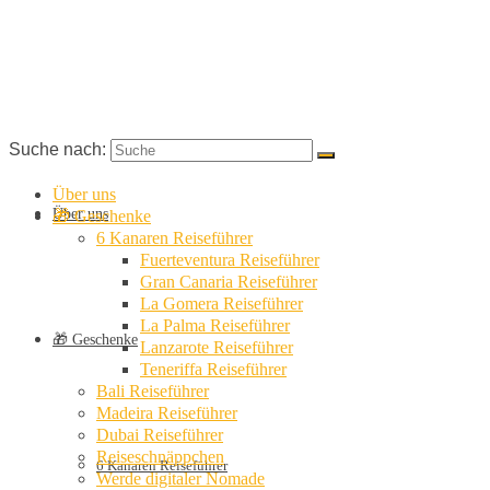
Suche nach:
Über uns
Über uns
🎁 Geschenke
6 Kanaren Reiseführer
Fuerteventura Reiseführer
Gran Canaria Reiseführer
La Gomera Reiseführer
La Palma Reiseführer
🎁 Geschenke
Lanzarote Reiseführer
Teneriffa Reiseführer
Bali Reiseführer
Madeira Reiseführer
Dubai Reiseführer
Reiseschnäppchen
6 Kanaren Reiseführer
Werde digitaler Nomade