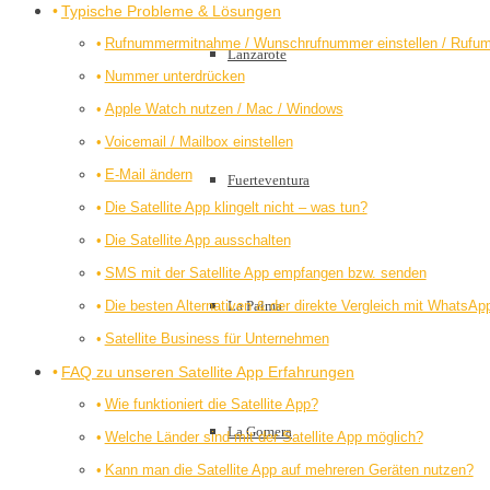
Typische Probleme & Lösungen
Rufnummermitnahme / Wunschrufnummer einstellen / Rufum
Lanzarote
Nummer unterdrücken
Apple Watch nutzen / Mac / Windows
Voicemail / Mailbox einstellen
E-Mail ändern
Fuerteventura
Die Satellite App klingelt nicht – was tun?
Die Satellite App ausschalten
SMS mit der Satellite App empfangen bzw. senden
Die besten Alternativen & der direkte Vergleich mit WhatsAp
La Palma
Satellite Business für Unternehmen
FAQ zu unseren Satellite App Erfahrungen
Wie funktioniert die Satellite App?
La Gomera
Welche Länder sind mit der Satellite App möglich?
Kann man die Satellite App auf mehreren Geräten nutzen?