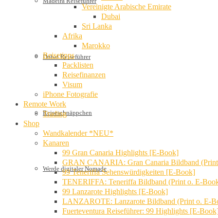
Madeira Reiseführer
Vereinigte Arabische Emirate
Dubai
Sri Lanka
Afrika
Marokko
Reisetipps
Dubai Reiseführer
Packlisten
Reisefinanzen
Visum
iPhone Fotografie
Remote Work
Reiseschnäppchen
Trading
Shop
Wandkalender *NEU*
Kanaren
99 Gran Canaria Highlights [E-Book]
GRAN CANARIA: Gran Canaria Bildband (Print
Werde digitaler Nomade
99 Teneriffa Sehenswürdigkeiten [E-Book]
TENERIFFA: Teneriffa Bildband (Print o. E-Boo
99 Lanzarote Highlights [E-Book]
LANZAROTE: Lanzarote Bildband (Print o. E-B
Fuerteventura Reiseführer: 99 Highlights [E-Book