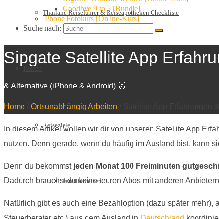
Goodbye 9 to 5 [Bundle]
Thailand Reiseführer & Reiseapotheken Checkliste
iPhone Fotokurs [Online-Kurs]
Suche nach:
Sipgate Satellite App Erfahr
Reisen
& Alternative (iPhone & Android) 🥇
Home
/
Ortsunabhängig Arbeiten
/
Satellite App Erfahrungen &
Reiseziele
In diesem Artikel wollen wir dir von unseren Satellite App Erfah
nutzen. Denn gerade, wenn du häufig im Ausland bist, kann si
Denn du bekommst
jeden Monat 100 Freiminuten gutgesch
Dadurch brauchst du keine teuren Abos mit anderen Anbietern 
Familienreisen
Natürlich gibt es auch eine Bezahloption (dazu später mehr),
Steuerberater etc.) aus dem Ausland in
Deutschland
koordinie