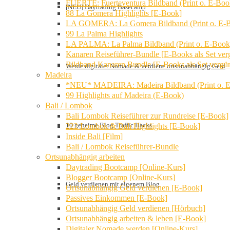
FUERTE: Fuerteventura Bildband (Print o. E-Boo
[NEU] Daytrading Basecamp
88 La Gomera Highlights [E-Book]
LA GOMERA: La Gomera Bildband (Print o. E-
99 La Palma Highlights
LA PALMA: La Palma Bildband (Print o. E-Book
Kanaren Reiseführer-Bundle [E-Books als Set verg
Bildband Kanaren Bundle [E-Books als Set vergün
Werde digitaler Nomade & verdiene ortsunabhängig Geld
Madeira
*NEU* MADEIRA: Madeira Bildband (Print o. 
99 Highlights auf Madeira (E-Book)
Bali / Lombok
Bali Lombok Reiseführer zur Rundreise [E-Book]
10 geheime Blog Traffic Hacks
222 Lombok & Bali Highlights [E-Book]
Inside Bali [Film]
Bali / Lombok Reiseführer-Bundle
Ortsunabhängig arbeiten
Daytrading Bootcamp [Online-Kurs]
Blogger Bootcamp [Online-Kurs]
Geld verdienen mit eigenem Blog
Ortsunabhängig Geld verdienen [E-Book]
Passives Einkommen [E-Book]
Ortsunabhängig Geld verdienen [Hörbuch]
Ortsunabhängig arbeiten & leben [E-Book]
Digitaler Nomade werden [Online-Kurs]