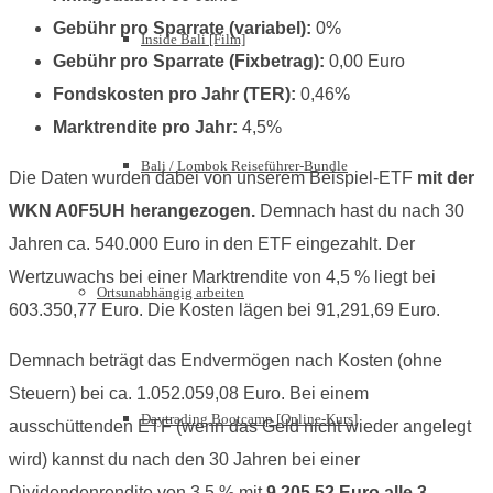
Gebühr pro Sparrate (variabel):
0%
Inside Bali [Film]
Gebühr pro Sparrate (Fixbetrag):
0,00 Euro
Fondskosten pro Jahr (TER):
0,46%
Marktrendite pro Jahr:
4,5%
Bali / Lombok Reiseführer-Bundle
Die Daten wurden dabei von unserem Beispiel-ETF
mit der
WKN A0F5UH herangezogen.
Demnach hast du nach 30
Jahren ca. 540.000 Euro in den ETF eingezahlt. Der
Wertzuwachs bei einer Marktrendite von 4,5 % liegt bei
Ortsunabhängig arbeiten
603.350,77 Euro. Die Kosten lägen bei 91,291,69 Euro.
Demnach beträgt das Endvermögen nach Kosten (ohne
Steuern) bei ca. 1.052.059,08 Euro. Bei einem
Daytrading Bootcamp [Online-Kurs]
ausschüttenden ETF (wenn das Geld nicht wieder angelegt
wird) kannst du nach den 30 Jahren bei einer
Dividendenrendite von 3,5 % mit
9.205,52 Euro alle 3