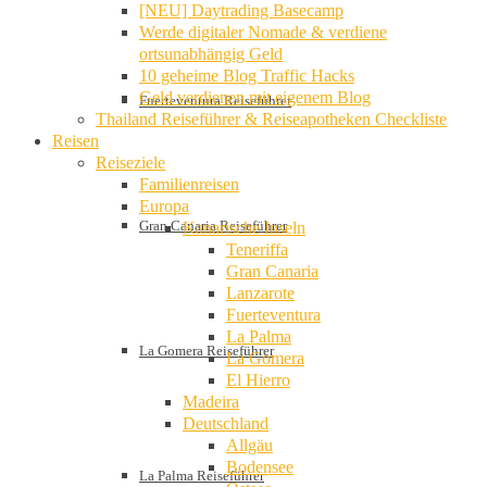
[NEU] Daytrading Basecamp
Werde digitaler Nomade & verdiene
ortsunabhängig Geld
10 geheime Blog Traffic Hacks
Geld verdienen mit eigenem Blog
Fuerteventura Reiseführer
Thailand Reiseführer & Reiseapotheken Checkliste
Reisen
Reiseziele
Familienreisen
Europa
Gran Canaria Reiseführer
Kanarische Inseln
Teneriffa
Gran Canaria
Lanzarote
Fuerteventura
La Palma
La Gomera Reiseführer
La Gomera
El Hierro
Madeira
Deutschland
Allgäu
Bodensee
La Palma Reiseführer