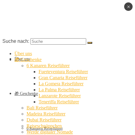
×
Suche nach:
Über uns
Über uns
🎁 Geschenke
6 Kanaren Reiseführer
Fuerteventura Reiseführer
Gran Canaria Reiseführer
La Gomera Reiseführer
La Palma Reiseführer
🎁 Geschenke
Lanzarote Reiseführer
Teneriffa Reiseführer
Bali Reiseführer
Madeira Reiseführer
Dubai Reiseführer
Reiseschnäppchen
6 Kanaren Reiseführer
Werde digitaler Nomade