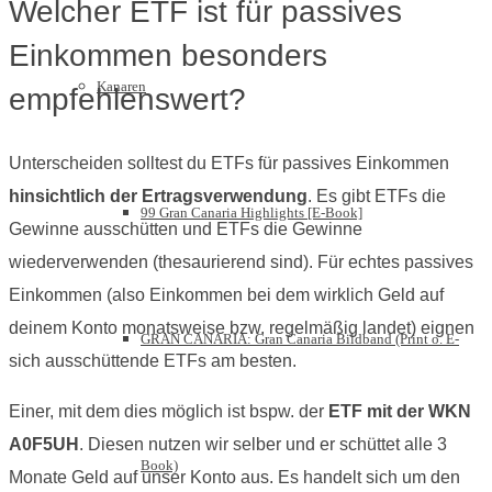
Welcher ETF ist für passives
Einkommen besonders
Kanaren
empfehlenswert?
Unterscheiden solltest du ETFs für passives Einkommen
hinsichtlich der Ertragsverwendung
. Es gibt ETFs die
99 Gran Canaria Highlights [E-Book]
Gewinne ausschütten und ETFs die Gewinne
wiederverwenden (thesaurierend sind). Für echtes passives
Einkommen (also Einkommen bei dem wirklich Geld auf
deinem Konto monatsweise bzw. regelmäßig landet) eignen
GRAN CANARIA: Gran Canaria Bildband (Print o. E-
sich ausschüttende ETFs am besten.
Einer, mit dem dies möglich ist bspw. der
ETF mit der WKN
A0F5UH
. Diesen nutzen wir selber und er schüttet alle 3
Book)
Monate Geld auf unser Konto aus. Es handelt sich um den