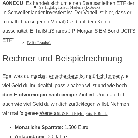
A0NECU
. Es handelt sich um einen Staatsanleihen ETF der
99 Highlights auf Madeira (E-Book)
in Schwellenländer investiert ist. Der Vorteil ist hier, dass er
monatlich (also jeden Monat) Geld auf dein Konto
ausschüttet. Er heißt „iShares J.P. Morgan $ EM Bond UCITS
ETF“.
Bali / Lombok
Rechner und Beispielrechnung
Egal was du machst, entscheidend ist natürlich immer wie
Bali Lombok Reiseführer zur Rundreise [E-Book]
viel Geld du im Idealfall passiv haben willst und wie hoch
dein Endvermögen nach einiger Zeit ist.
Und natürlich
auch wie viel Geld du wirklich zurücklegen willst. Nehmen
wir mal folgende Werte an:
222 Lombok & Bali Highlights [E-Book]
Monatliche Sparrate:
1.500 Euro
Anlagedauer:
30 Jahre