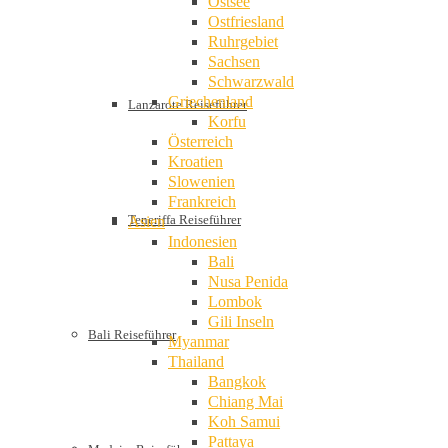
Ostsee
Ostfriesland
Ruhrgebiet
Sachsen
Schwarzwald
Griechenland
Lanzarote Reiseführer
Korfu
Österreich
Kroatien
Slowenien
Frankreich
Teneriffa Reiseführer
Asien
Indonesien
Bali
Nusa Penida
Lombok
Gili Inseln
Bali Reiseführer
Myanmar
Thailand
Bangkok
Chiang Mai
Koh Samui
Pattaya