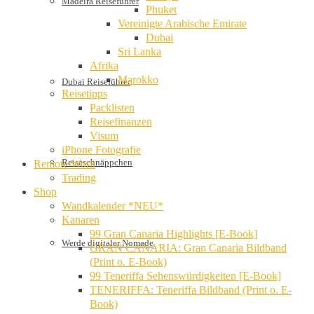
Madeira Reiseführer
Phuket
Vereinigte Arabische Emirate
Dubai
Sri Lanka
Afrika
Marokko
Dubai Reiseführer
Reisetipps
Packlisten
Reisefinanzen
Visum
iPhone Fotografie
Reiseschnäppchen
Remote Work
Trading
Shop
Wandkalender *NEU*
Kanaren
99 Gran Canaria Highlights [E-Book]
Werde digitaler Nomade
GRAN CANARIA: Gran Canaria Bildband
(Print o. E-Book)
99 Teneriffa Sehenswürdigkeiten [E-Book]
TENERIFFA: Teneriffa Bildband (Print o. E-
Book)