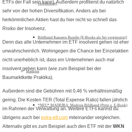
ETFs der Fall sein kann). Außerdem profitierst du natürlich
vergünstigt]
sehr von der hohen Diversifikation. Anders als bei
herkömmlichen Aktien hast du hier nicht so schnell das
Risiko der Insolvenz.
Bildband Kanaren Bundle [E-Books als Set vergünstigt]
Denn das alle Unternehmen im ETF insolvent gehen ist eher
unwahrscheinlich. Wohingegen die Chance bei Einzelaktien
nicht unerheblich ist, dass ein Unternehmen auch mal
insolvent gehen kann (wie zum Beispiel bei der
Madeira
Baumarktkette Praktika).
Außerdem sind die Gebühren mit 0,46 % verhältnismäßig
gering. Die Kosten TER (Total Expense Ratio) fallen jährlich
*NEU* MADEIRA: Madeira Bildband (Print o. E-Book)
im Rahmen der Verwaltung an. Weitere ETFs kannst du
übrigens auch bei
extra-etf.com
miteinander vergleichen.
Alternativ gibt es zum Beispiel auch den ETF mit der
WKN