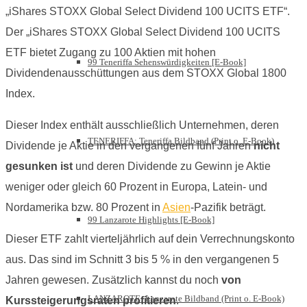
„iShares STOXX Global Select Dividend 100 UCITS ETF“.
Der „iShares STOXX Global Select Dividend 100 UCITS
ETF bietet Zugang zu 100 Aktien mit hohen
99 Teneriffa Sehenswürdigkeiten [E-Book]
Dividendenausschüttungen aus dem STOXX Global 1800
Index.
Dieser Index enthält ausschließlich Unternehmen, deren
TENERIFFA: Teneriffa Bildband (Print o. E-Book)
Dividende je Aktie in den vergangenen fünf Jahren
nicht
gesunken ist
und deren Dividende zu Gewinn je Aktie
weniger oder gleich 60 Prozent in Europa, Latein- und
Nordamerika bzw. 80 Prozent in
Asien
-Pazifik beträgt.
99 Lanzarote Highlights [E-Book]
Dieser ETF zahlt vierteljährlich auf dein Verrechnungskonto
aus. Das sind im Schnitt 3 bis 5 % in den vergangenen 5
Jahren gewesen. Zusätzlich kannst du noch
von
LANZAROTE: Lanzarote Bildband (Print o. E-Book)
Kurssteigerungsraten profitieren
.