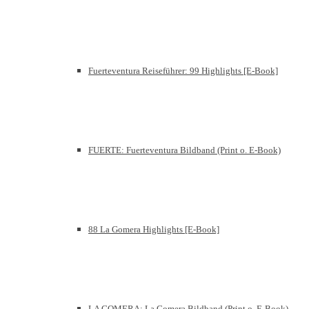
Fuerteventura Reiseführer: 99 Highlights [E-Book]
FUERTE: Fuerteventura Bildband (Print o. E-Book)
88 La Gomera Highlights [E-Book]
LA GOMERA: La Gomera Bildband (Print o. E-Book)