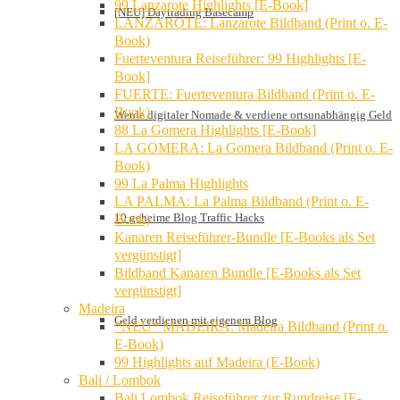
99 Lanzarote Highlights [E-Book]
[NEU] Daytrading Basecamp
LANZAROTE: Lanzarote Bildband (Print o. E-
Book)
Fuerteventura Reiseführer: 99 Highlights [E-
Book]
FUERTE: Fuerteventura Bildband (Print o. E-
Book)
Werde digitaler Nomade & verdiene ortsunabhängig Geld
88 La Gomera Highlights [E-Book]
LA GOMERA: La Gomera Bildband (Print o. E-
Book)
99 La Palma Highlights
LA PALMA: La Palma Bildband (Print o. E-
10 geheime Blog Traffic Hacks
Book)
Kanaren Reiseführer-Bundle [E-Books als Set
vergünstigt]
Bildband Kanaren Bundle [E-Books als Set
vergünstigt]
Madeira
Geld verdienen mit eigenem Blog
*NEU* MADEIRA: Madeira Bildband (Print o.
E-Book)
99 Highlights auf Madeira (E-Book)
Bali / Lombok
Bali Lombok Reiseführer zur Rundreise [E-