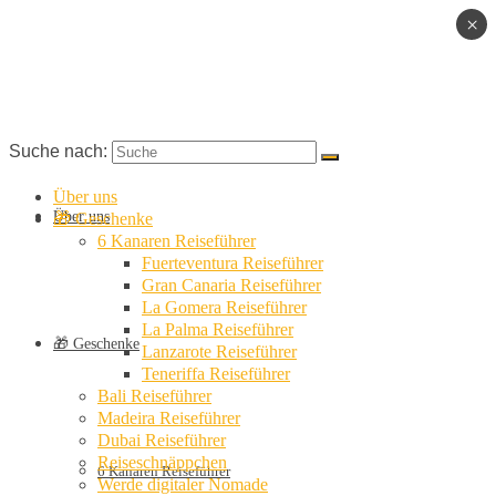
×
Suche nach:
Über uns
Über uns
🎁 Geschenke
6 Kanaren Reiseführer
Fuerteventura Reiseführer
Gran Canaria Reiseführer
La Gomera Reiseführer
La Palma Reiseführer
🎁 Geschenke
Lanzarote Reiseführer
Teneriffa Reiseführer
Bali Reiseführer
Madeira Reiseführer
Dubai Reiseführer
Reiseschnäppchen
6 Kanaren Reiseführer
Werde digitaler Nomade