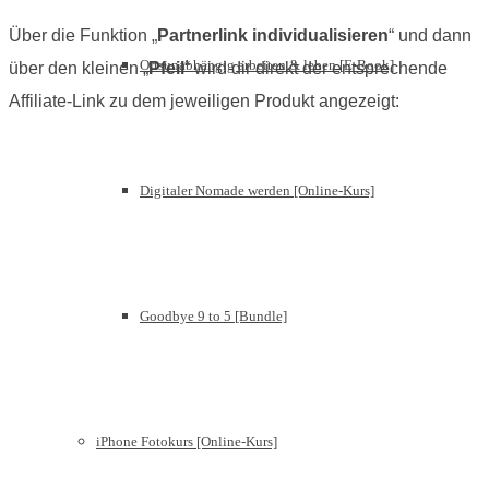
Über die Funktion „
Partnerlink individualisieren
“ und dann
Ortsunabhängig arbeiten & leben [E-Book]
über den kleinen „
Pfeil
“ wird dir direkt der entsprechende
Affiliate-Link zu dem jeweiligen Produkt angezeigt:
Digitaler Nomade werden [Online-Kurs]
Goodbye 9 to 5 [Bundle]
iPhone Fotokurs [Online-Kurs]