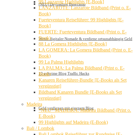
99 Lanzarote Highlights [E-Book]
[NEU] Daytrading Basecamp
LANZAROTE: Lanzarote Bildband (Print o. E-
Book)
Fuerteventura Reiseführer: 99 Highlights [E-
Book]
FUERTE: Fuerteventura Bildband (Print o. E-
Book)
Werde digitaler Nomade & verdiene ortsunabhängig Geld
88 La Gomera Highlights [E-Book]
LA GOMERA: La Gomera Bildband (Print o. E-
Book)
99 La Palma Highlights
LA PALMA: La Palma Bildband (Print o. E-
10 geheime Blog Traffic Hacks
Book)
Kanaren Reiseführer-Bundle [E-Books als Set
vergünstigt]
Bildband Kanaren Bundle [E-Books als Set
vergünstigt]
Madeira
Geld verdienen mit eigenem Blog
*NEU* MADEIRA: Madeira Bildband (Print o.
E-Book)
99 Highlights auf Madeira (E-Book)
Bali / Lombok
Bali Lombok Reiseführer zur Rundreise [E-