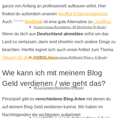
ganze von Anfang an professionell aufbauen willst. Hier
findest du außerdem unseren
lexoffce Erfahrungsbericht
.
Anzeige
Auch
SevDesk
ist eine gute Alternative zu
Lexoffice
.
Fuerteventura Reiseführer: 99 Highlights [E-Book]
Wenn du dich aus
Deutschland abmelden
willst um das
Land zu verlassen, dann sind ohnehin noch andere Dinge zu
beachten. Hierfür eignet sich auch unser Artikel zum Thema
FUERTE: Fuerteventura Bildband (Print o. E-Book)
Steuern für digitale Nomaden
.
Wie kann ich mit meinem Blog
Geld verdienen / wie geht das?
88 La Gomera Highlights [E-Book]
Prinzipiell gibt es
verschiedene Blog-Arten
mit denen du
auf deinem Blog Geld verdienen kannst. Wir haben im
Nachfolgenden die wichtigsten aufgelistet:
LA GOMERA: La Gomera Bildband (Print o. E-Book)