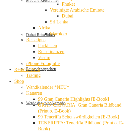
Madeira Reiseführer
Phuket
Vereinigte Arabische Emirate
Dubai
Sri Lanka
Afrika
Marokko
Dubai Reiseführer
Reisetipps
Packlisten
Reisefinanzen
Visum
iPhone Fotografie
Reiseschnäppchen
Remote Work
Trading
Shop
Wandkalender *NEU*
Kanaren
99 Gran Canaria Highlights [E-Book]
Werde digitaler Nomade
GRAN CANARIA: Gran Canaria Bildband
(Print o. E-Book)
99 Teneriffa Sehenswürdigkeiten [E-Book]
TENERIFFA: Teneriffa Bildband (Print o. E-
Book)