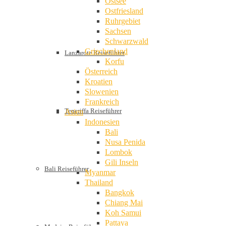
Ostsee
Ostfriesland
Ruhrgebiet
Sachsen
Schwarzwald
Griechenland
Lanzarote Reiseführer
Korfu
Österreich
Kroatien
Slowenien
Frankreich
Teneriffa Reiseführer
Asien
Indonesien
Bali
Nusa Penida
Lombok
Gili Inseln
Bali Reiseführer
Myanmar
Thailand
Bangkok
Chiang Mai
Koh Samui
Pattaya