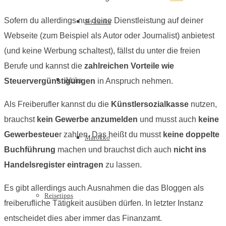
Sofern du allerdings nur deine Dienstleistung auf deiner
Sri Lanka
Webseite (zum Beispiel als Autor oder Journalist) anbietest
(und keine Werbung schaltest), fällst du unter die freien
Berufe und kannst die
zahlreichen Vorteile wie
Afrika
Steuervergünstigungen
in Anspruch nehmen.
Als Freiberufler kannst du die
Künstlersozialkasse
nutzen,
brauchst
kein Gewerbe anzumelden
und musst auch
keine
Gewerbesteue
r zahlen. Das heißt du musst
keine doppelte
Marokko
Buchführung
machen und brauchst dich auch
nicht ins
Handelsregister eintragen
zu lassen.
Es gibt allerdings auch Ausnahmen die das Bloggen als
Reisetipps
freiberufliche Tätigkeit ausüben dürfen. In letzter Instanz
entscheidet dies aber immer das Finanzamt.