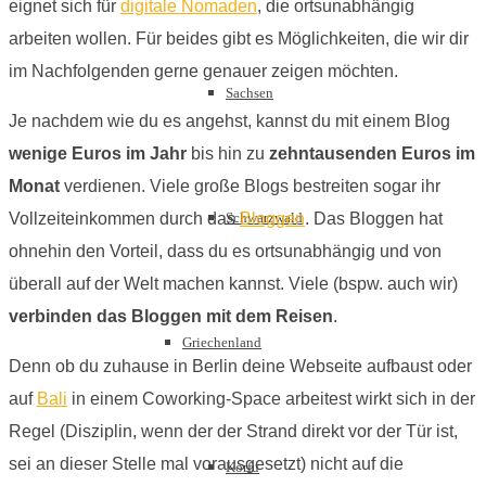
eignet sich für
digitale Nomaden
, die ortsunabhängig
arbeiten wollen. Für beides gibt es Möglichkeiten, die wir dir
im Nachfolgenden gerne genauer zeigen möchten.
Sachsen
Je nachdem wie du es angehst, kannst du mit einem Blog
wenige Euros im Jahr
bis hin zu
zehntausenden Euros im
Monat
verdienen. Viele große Blogs bestreiten sogar ihr
Schwarzwald
Vollzeiteinkommen durch das
Bloggen
. Das Bloggen hat
ohnehin den Vorteil, dass du es ortsunabhängig und von
überall auf der Welt machen kannst. Viele (bspw. auch wir)
verbinden das Bloggen mit dem Reisen
.
Griechenland
Denn ob du zuhause in Berlin deine Webseite aufbaust oder
auf
Bali
in einem Coworking-Space arbeitest wirkt sich in der
Regel (Disziplin, wenn der der Strand direkt vor der Tür ist,
sei an dieser Stelle mal vorausgesetzt) nicht auf die
Korfu