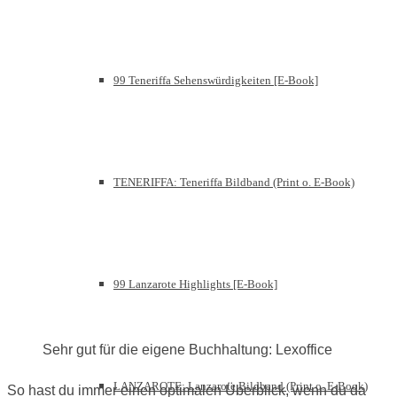
99 Teneriffa Sehenswürdigkeiten [E-Book]
TENERIFFA: Teneriffa Bildband (Print o. E-Book)
99 Lanzarote Highlights [E-Book]
Sehr gut für die eigene Buchhaltung: Lexoffice
LANZAROTE: Lanzarote Bildband (Print o. E-Book)
So hast du immer einen optimalen Überblick, wenn du da