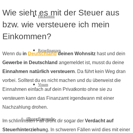
Wie sieht es mit der Steuer aus
Packlisten
bzw. wie versteuere ich mein
Einkommen?
Reisefinanzen
Wenn du
in
Deutschland
deinen Wohnsitz
hast und dein
Gewerbe in Deutschland
angemeldet ist, musst du deine
Einnahmen natürlich versteuern
. Da führt kein Weg dran
vorbei. Solltest du es nicht machen und du überweist die
Visum
Einnahmen einfach auf dein Privatkonto ohne sie zu
versteuern kann das Finanzamt irgendwann mit einer
Nachzahlung drohen.
iPhone Fotografie
Im schlimmsten Fall droht dir sogar der
Verdacht auf
Steuerhinterziehun
g. In schweren Fällen wird dies mit einer