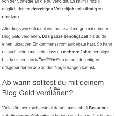
von der Strategie ab die du verfolgst. Es ist im Prinzip
möglich deinen
derzeitigen Vollzeitjob vollständig zu
ersetzen
.
Allerdings wirst du nicht von heute auf morgen mit deinem
Asien
Blog Geld verdienen.
Das ganze benötigt Zeit
bis du dir
einen lukrativen Einkommensstrom aufgebaut hast. So kann
es auch schon mal sein, dass du
mehrere Jahre
benötigst
Indonesien
bis du sicher sein kannst, dass du deinen derzeitigen
ortsgebundenen Job an den Nagel hängen kannst.
Ab wann solltest du mit deinem
Bali
Blog Geld verdienen?
Viele kümmern sich erstmal darum massenhaft
Besucher
auf die eigene Webseite
zu kriegen um dann im Nachhinein