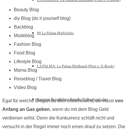
Beauty Blog
diy Blog (do it yourself blog)
Backblog
99 La Palma Highlights
Modeblog
Fashion Blog
Food Blog
Lifestyle Blog
LA PALMA: La Palma Bildband (Print o. E-Book)
Mama Blog
Reiseblog / Travel Blog
Video Blog
Kanaren Reiseführer-Bundle [E-Books als Set
Egal für welche Blogart du dich entscheidest, du musst
von
Anfang an Gas geben
, wenn du mit dem Blog Geld
verdienen willst. Denn die Konkurrenz schläft nicht und
versucht in der Regel immer noch einen drauf zu setzen. Die