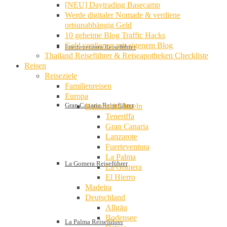
[NEU] Daytrading Basecamp
Werde digitaler Nomade & verdiene
ortsunabhängig Geld
10 geheime Blog Traffic Hacks
Geld verdienen mit eigenem Blog
Fuerteventura Reiseführer
Thailand Reiseführer & Reiseapotheken Checkliste
Reisen
Reiseziele
Familienreisen
Europa
Gran Canaria Reiseführer
Kanarische Inseln
Teneriffa
Gran Canaria
Lanzarote
Fuerteventura
La Palma
La Gomera Reiseführer
La Gomera
El Hierro
Madeira
Deutschland
Allgäu
Bodensee
La Palma Reiseführer