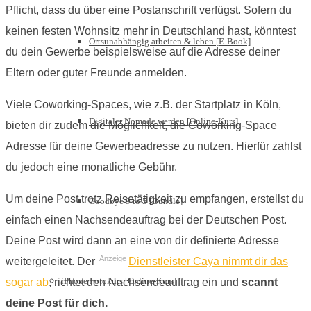
Pflicht, dass du über eine Postanschrift verfügst. Sofern du
keinen festen Wohnsitz mehr in Deutschland hast, könntest
Ortsunabhängig arbeiten & leben [E-Book]
du dein Gewerbe beispielsweise auf die Adresse deiner
Eltern oder guter Freunde anmelden.
Viele Coworking-Spaces, wie z.B. der Startplatz in Köln,
Digitaler Nomade werden [Online-Kurs]
bieten dir zudem die Möglichkeit, die Coworking-Space
Adresse für deine Gewerbeadresse zu nutzen. Hierfür zahlst
du jedoch eine monatliche Gebühr.
Um deine Post trotz Reisetätigkeit zu empfangen, erstellst du
Goodbye 9 to 5 [Bundle]
einfach einen Nachsendeauftrag bei der Deutschen Post.
Deine Post wird dann an eine von dir definierte Adresse
Anzeige
weitergeleitet. Der
Dienstleister Caya nimmt dir das
iPhone Fotokurs [Online-Kurs]
sogar ab
, richtet den Nachsendeauftrag ein und
scannt
deine Post für dich.