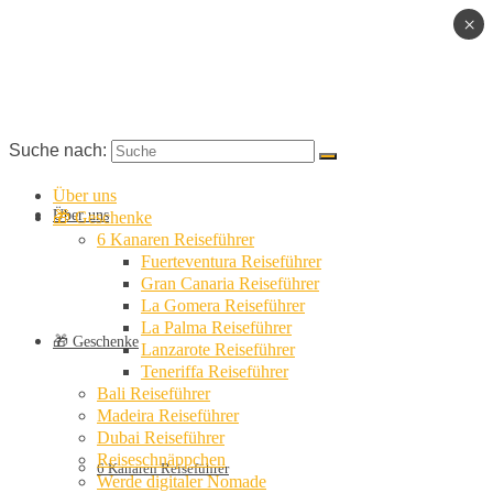
×
Suche nach:
Über uns
Über uns
🎁 Geschenke
6 Kanaren Reiseführer
Fuerteventura Reiseführer
Gran Canaria Reiseführer
La Gomera Reiseführer
La Palma Reiseführer
🎁 Geschenke
Lanzarote Reiseführer
Teneriffa Reiseführer
Bali Reiseführer
Madeira Reiseführer
Dubai Reiseführer
Reiseschnäppchen
6 Kanaren Reiseführer
Werde digitaler Nomade