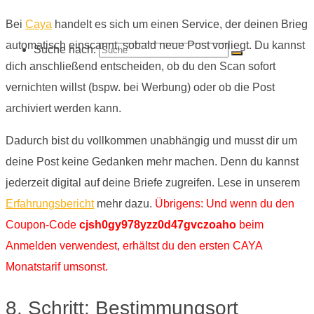
Bei
Caya
handelt es sich um einen Service, der deinen Brieg
automatisch einscannt, sobald neue Post vorliegt. Du kannst
Suche nach:
dich anschließend entscheiden, ob du den Scan sofort
vernichten willst (bspw. bei Werbung) oder ob die Post
archiviert werden kann.
Dadurch bist du vollkommen unabhängig und musst dir um
deine Post keine Gedanken mehr machen. Denn du kannst
jederzeit digital auf deine Briefe zugreifen. Lese in unserem
Erfahrungsbericht
mehr dazu.
Übrigens: Und wenn du den
Coupon-Code
cjsh0gy978yzz0d47gvczoaho
beim
Anmelden verwendest, erhältst du den ersten CAYA
Monatstarif umsonst.
8. Schritt: Bestimmungsort