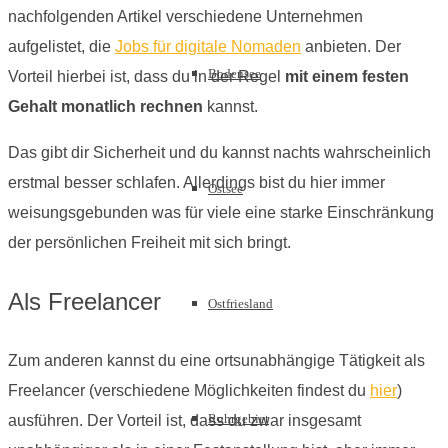
nachfolgenden Artikel verschiedene Unternehmen
aufgelistet, die
Jobs für digitale Nomaden
anbieten. Der
Bodensee
Vorteil hierbei ist, dass du in der Regel
mit einem festen
Gehalt monatlich rechnen
kannst.
Das gibt dir Sicherheit und du kannst nachts wahrscheinlich
erstmal besser schlafen. Allerdings bist du hier immer
Ostsee
weisungsgebunden was für viele eine starke Einschränkung
der persönlichen Freiheit mit sich bringt.
Als Freelancer
Ostfriesland
Zum anderen kannst du eine ortsunabhängige Tätigkeit als
Freelancer (verschiedene Möglichkeiten findest du
hier
)
Ruhrgebiet
ausführen. Der Vorteil ist, dass du zwar insgesamt