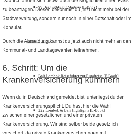
Dadurch ändert sich bspw. auch die Möglichkeit einen Pass
99 Highlights auf Madeira (E-Book)
zu beantragen. Diesen bekommst du jetzt nicht mehr bei der
Stadtverwaltung, sondern nur noch in einer Botschaft oder im
Konsulat.
Durch die Abmeldung kannst du jetzt auch nicht mehr an den
Bali / Lombok
Kommunal- und Landtagswahlen teilnehmen.
6. Schritt: Um die
Bali Lombok Reiseführer zur Rundreise [E-Book]
Krankenversicherung kümmern
Wenn du in Deutschland gemeldet bist, unterliegst du der
Krankenversicherungspflicht. Du hast hier die Wahl
222 Lombok & Bali Highlights [E-Book]
zwischen einer gesetzlichen und einer privaten
Krankenversicherung. Wir sind selber beide gesetzlich
versichert, da private Krankenversicherungen mit