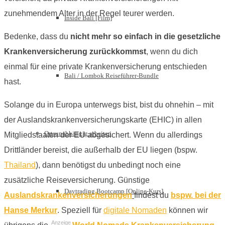
zunehmendem Alter in der Regel teurer werden.
Inside Bali [Film]
Bedenke, dass du
nicht mehr so einfach in die gesetzliche
Krankenversicherung zurückkommst
, wenn du dich
einmal für eine private Krankenversicherung entschieden
Bali / Lombok Reiseführer-Bundle
hast.
Solange du in Europa unterwegs bist, bist du ohnehin – mit
der Auslandskrankenversicherungskarte (EHIC) in allen
Ortsunabhängig arbeiten
Mitgliedstaaten der EU abgesichert. Wenn du allerdings
Drittländer bereist, die außerhalb der EU liegen (bspw.
Thailand
), dann benötigst du unbedingt noch eine
zusätzliche Reiseversicherung. Günstige
Daytrading Bootcamp [Online-Kurs]
Auslandskrankenversicherungen
findest du
bspw. bei der
Hanse Merkur
. Speziell für
digitale Nomaden
können wir
Anzeige