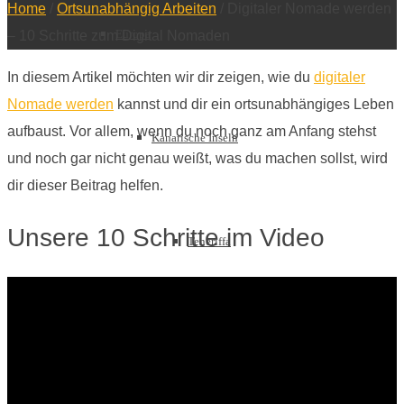
Home
/
Ortsunabhängig Arbeiten
/
Digitaler Nomade werden
Europa
– 10 Schritte zum Digital Nomaden
In diesem Artikel möchten wir dir zeigen, wie du
digitaler
Nomade werden
kannst und dir ein ortsunabhängiges Leben
aufbaust. Vor allem, wenn du noch ganz am Anfang stehst
Kanarische Inseln
und noch gar nicht genau weißt, was du machen sollst, wird
dir dieser Beitrag helfen.
Unsere 10 Schritte im Video
Teneriffa
Gran Canaria