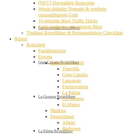
[NEU] Daytrading Basecamp
Werde digitaler Nomade & verdiene
ortsunabhängig Geld
10 geheime Blog Traffic Hacks
Geld verdienen mit eigenem Blog
Fuerteventura Reiseführer
Thailand Reiseführer & Reiseapotheken Checkliste
Reisen
Reiseziele
Familienreisen
Europa
Gran Canaria Reiseführer
Kanarische Inseln
Teneriffa
Gran Canaria
Lanzarote
Fuerteventura
La Palma
La Gomera Reiseführer
La Gomera
El Hierro
Madeira
Deutschland
Allgäu
Bodensee
La Palma Reiseführer