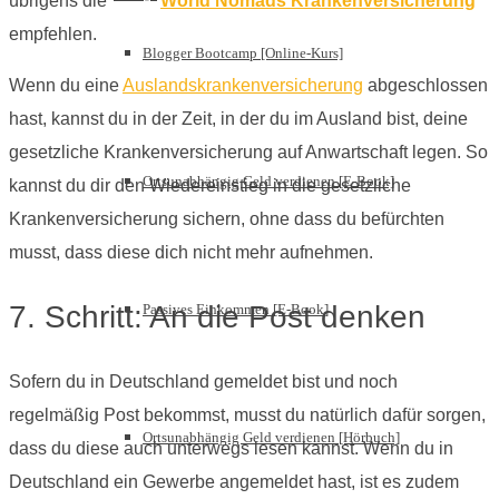
übrigens die
World Nomads Krankenversicherung
empfehlen.
Blogger Bootcamp [Online-Kurs]
Wenn du eine
Auslandskrankenversicherung
abgeschlossen
hast, kannst du in der Zeit, in der du im Ausland bist, deine
gesetzliche Krankenversicherung auf Anwartschaft legen. So
Ortsunabhängig Geld verdienen [E-Book]
kannst du dir den Wiedereinstieg in die gesetzliche
Krankenversicherung sichern, ohne dass du befürchten
musst, dass diese dich nicht mehr aufnehmen.
7. Schritt: An die Post denken
Passives Einkommen [E-Book]
Sofern du in Deutschland gemeldet bist und noch
regelmäßig Post bekommst, musst du natürlich dafür sorgen,
Ortsunabhängig Geld verdienen [Hörbuch]
dass du diese auch unterwegs lesen kannst. Wenn du in
Deutschland ein Gewerbe angemeldet hast, ist es zudem