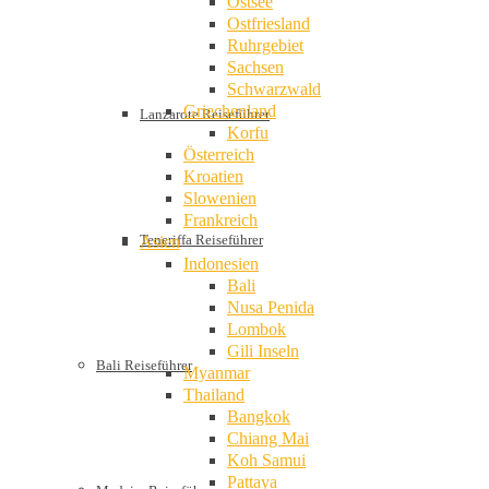
Ostsee
Ostfriesland
Ruhrgebiet
Sachsen
Schwarzwald
Griechenland
Lanzarote Reiseführer
Korfu
Österreich
Kroatien
Slowenien
Frankreich
Teneriffa Reiseführer
Asien
Indonesien
Bali
Nusa Penida
Lombok
Gili Inseln
Bali Reiseführer
Myanmar
Thailand
Bangkok
Chiang Mai
Koh Samui
Pattaya