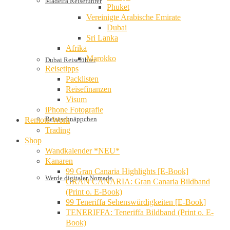
Madeira Reiseführer
Phuket
Vereinigte Arabische Emirate
Dubai
Sri Lanka
Afrika
Marokko
Dubai Reiseführer
Reisetipps
Packlisten
Reisefinanzen
Visum
iPhone Fotografie
Reiseschnäppchen
Remote Work
Trading
Shop
Wandkalender *NEU*
Kanaren
99 Gran Canaria Highlights [E-Book]
Werde digitaler Nomade
GRAN CANARIA: Gran Canaria Bildband
(Print o. E-Book)
99 Teneriffa Sehenswürdigkeiten [E-Book]
TENERIFFA: Teneriffa Bildband (Print o. E-
Book)