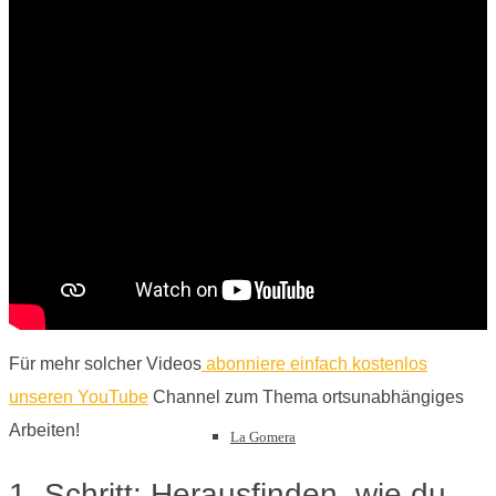
Lanzarote
Fuerteventura
La Palma
Für mehr solcher Videos
abonniere einfach kostenlos
unseren YouTube
Channel zum Thema ortsunabhängiges
Arbeiten!
La Gomera
1. Schritt: Herausfinden, wie du