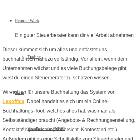
Remote Work
Ein guter Steuerberater kann dir viel Arbeit abnehmen
Dieser kümmert sich um alles und entlastet uns
Trading
buchhalterisch nahezu vollständig. Vor allem, wenn dein
Unternehmen wächst und es viele Buchungsbelege gibt,
wirst du einen Steuerberater zu schätzen wissen.
Wir nutzen für unsere Buchhaltung das System von
Shop
Lexoffice
. Dabei handelt es sich um ein Online-
Buchhaltungs-Tool, welches alles hat, was man als
Selbstständiger braucht (Angebots- & Rechnungserstellung,
Wandkalender *NEU*
Kontaktpflege, Buchungsübersicht, Kontostand etc.).
Außerdem gibt es eine Schnittstelle zum Steuerberater und