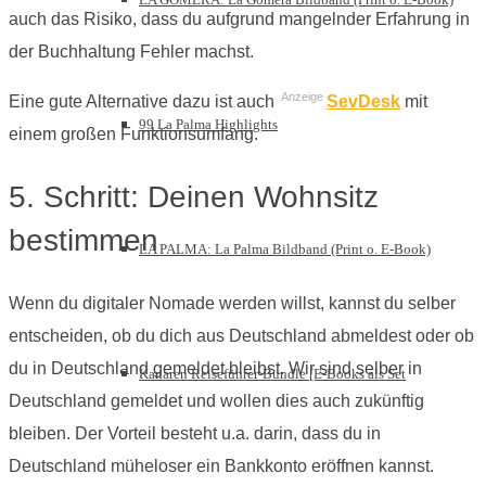
auch das Risiko, dass du aufgrund mangelnder Erfahrung in
der Buchhaltung Fehler machst.
Anzeige
Eine gute Alternative dazu ist auch
SevDesk
mit
99 La Palma Highlights
einem großen Funktionsumfang.
5. Schritt: Deinen Wohnsitz
bestimmen
LA PALMA: La Palma Bildband (Print o. E-Book)
Wenn du digitaler Nomade werden willst, kannst du selber
entscheiden, ob du dich aus Deutschland abmeldest oder ob
du in Deutschland gemeldet bleibst. Wir sind selber in
Kanaren Reiseführer-Bundle [E-Books als Set
Deutschland gemeldet und wollen dies auch zukünftig
bleiben. Der Vorteil besteht u.a. darin, dass du in
Deutschland müheloser ein Bankkonto eröffnen kannst.