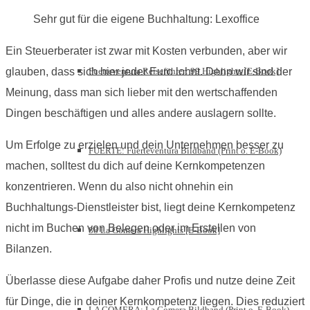
Sehr gut für die eigene Buchhaltung: Lexoffice
Ein Steuerberater ist zwar mit Kosten verbunden, aber wir
glauben, dass sich hier jeder Euro lohnt. Denn wir sind der
Fuerteventura Reiseführer: 99 Highlights [E-Book]
Meinung, dass man sich lieber mit den wertschaffenden
Dingen beschäftigen und alles andere auslagern sollte.
Um Erfolge zu erzielen und dein Unternehmen besser zu
FUERTE: Fuerteventura Bildband (Print o. E-Book)
machen, solltest du dich auf deine Kernkompetenzen
konzentrieren. Wenn du also nicht ohnehin ein
Buchhaltungs-Dienstleister bist, liegt deine Kernkompetenz
nicht im Buchen von Belegen oder im Erstellen von
88 La Gomera Highlights [E-Book]
Bilanzen.
Überlasse diese Aufgabe daher Profis und nutze deine Zeit
für Dinge, die in deiner Kernkompetenz liegen. Dies reduziert
LA GOMERA: La Gomera Bildband (Print o. E-Book)