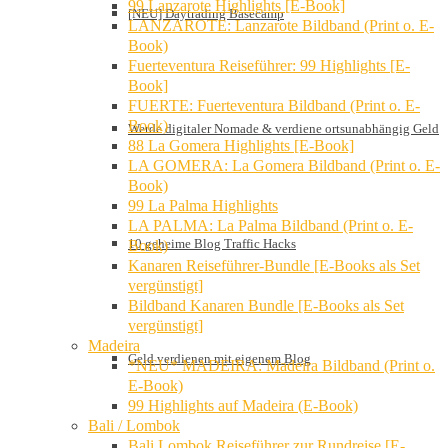
99 Lanzarote Highlights [E-Book]
[NEU] Daytrading Basecamp
LANZAROTE: Lanzarote Bildband (Print o. E-
Book)
Fuerteventura Reiseführer: 99 Highlights [E-
Book]
FUERTE: Fuerteventura Bildband (Print o. E-
Book)
Werde digitaler Nomade & verdiene ortsunabhängig Geld
88 La Gomera Highlights [E-Book]
LA GOMERA: La Gomera Bildband (Print o. E-
Book)
99 La Palma Highlights
LA PALMA: La Palma Bildband (Print o. E-
10 geheime Blog Traffic Hacks
Book)
Kanaren Reiseführer-Bundle [E-Books als Set
vergünstigt]
Bildband Kanaren Bundle [E-Books als Set
vergünstigt]
Madeira
Geld verdienen mit eigenem Blog
*NEU* MADEIRA: Madeira Bildband (Print o.
E-Book)
99 Highlights auf Madeira (E-Book)
Bali / Lombok
Bali Lombok Reiseführer zur Rundreise [E-