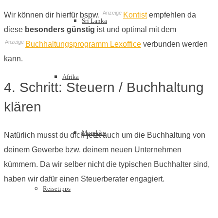
Anzeige
Wir können dir hierfür bspw.
Kontist
empfehlen da
Sri Lanka
diese
besonders günstig
ist und optimal mit dem
Anzeige
Buchhaltungsprogramm Lexoffice
verbunden werden
kann.
Afrika
4. Schritt: Steuern / Buchhaltung
klären
Marokko
Natürlich musst du dich jetzt auch um die Buchhaltung von
deinem Gewerbe bzw. deinem neuen Unternehmen
kümmern. Da wir selber nicht die typischen Buchhalter sind,
haben wir dafür einen Steuerberater engagiert.
Reisetipps