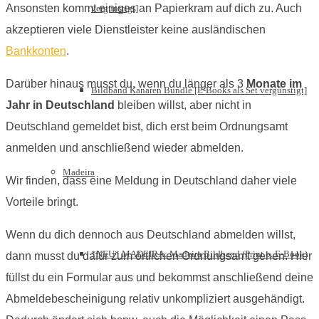
Ansonsten kommt einiges an Papierkram auf dich zu. Auch
vergünstigt]
akzeptieren viele Dienstleister keine ausländischen
Bankkonten
.
Darüber hinaus musst du, wenn du länger als 3
Monate im
Bildband Kanaren Bundle [E-Books als Set vergünstigt]
Jahr in Deutschland
bleiben willst, aber nicht in
Deutschland gemeldet bist, dich erst beim Ordnungsamt
anmelden und anschließend wieder abmelden.
Madeira
Wir finden, dass eine Meldung in Deutschland daher viele
Vorteile bringt.
Wenn du dich dennoch aus Deutschland abmelden willst,
*NEU* MADEIRA: Madeira Bildband (Print o. E-Book)
dann musst du dafür zum örtlichen Ordnungsamt gehen. Hier
füllst du ein Formular aus und bekommst anschließend deine
Abmeldebescheinigung relativ unkompliziert ausgehändigt.